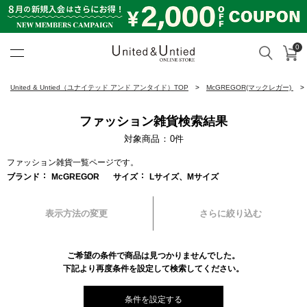
0
カ
検索
United & Untied ONLINE ST
United & Untied（ユナイテッド アンド アンタイド）TOP
McGREGOR(マックレガー)
ファッション雑貨検索結果
対象商品
0
件
ファッション雑貨一覧ページです。
ブランド
McGREGOR
サイズ
Lサイズ、Mサイズ
表示方法の変更
さらに絞り込む
ご希望の条件で商品は見つかりませんでした。
下記より再度条件を設定して検索してください。
条件を設定する