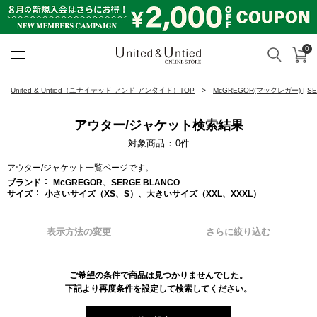
0
カ
検索
United & Untied ONLINE ST
United & Untied（ユナイテッド アンド アンタイド）TOP
McGREGOR(マックレガー)
|
S
アウター/ジャケット検索結果
対象商品
0
件
アウター/ジャケット一覧ページです。
ブランド
McGREGOR、SERGE BLANCO
サイズ
小さいサイズ（XS、S）、大きいサイズ（XXL、XXXL）
表示方法の変更
さらに絞り込む
ご希望の条件で商品は見つかりませんでした。
下記より再度条件を設定して検索してください。