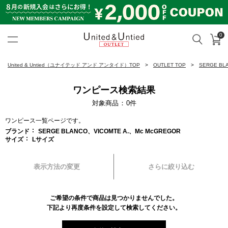
0
カ
検索
United & Untied OUTLET ON
United & Untied（ユナイテッド アンド アンタイド）TOP
OUTLET TOP
SERGE B
ワンピース検索結果
対象商品
0
件
ワンピース一覧ページです。
ブランド
SERGE BLANCO、VICOMTE A.、Mc McGREGOR
サイズ
Lサイズ
表示方法の変更
さらに絞り込む
ご希望の条件で商品は見つかりませんでした。
下記より再度条件を設定して検索してください。