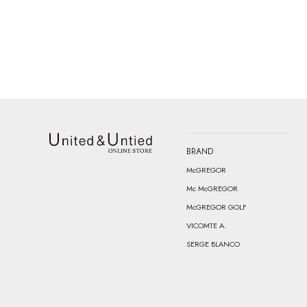
BRAND
United & Untied ONLINE STORE
McGREGOR
Mc McGREGOR
McGREGOR GOLF
VICOMTE A.
SERGE BLANCO