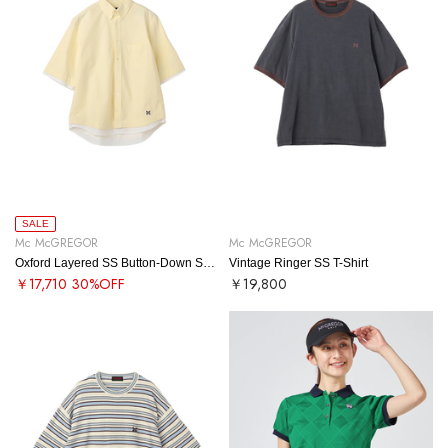
SALE
Mc McGREGOR
Mc McGREGOR
Oxford Layered SS Button-Down Shirt
Vintage Ringer SS T-Shirt
￥17,710
30%OFF
￥19,800