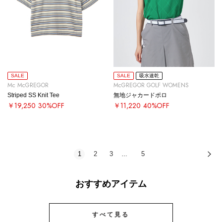
SALE
SALE
吸水速乾
Mc McGREGOR
McGREGOR GOLF WOMENS
Striped SS Knit Tee
無地ジャカードポロ
￥19,250
30%OFF
￥11,220
40%OFF
1
2
3
5
次
…
おすすめアイテム
すべて見る