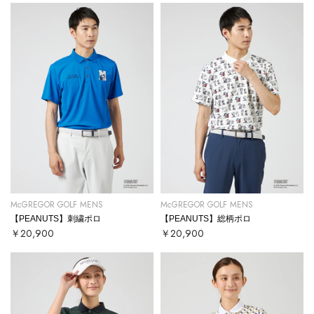
McGREGOR GOLF MENS
McGREGOR GOLF MENS
【PEANUTS】刺繍ポロ
【PEANUTS】総柄ポロ
￥20,900
￥20,900