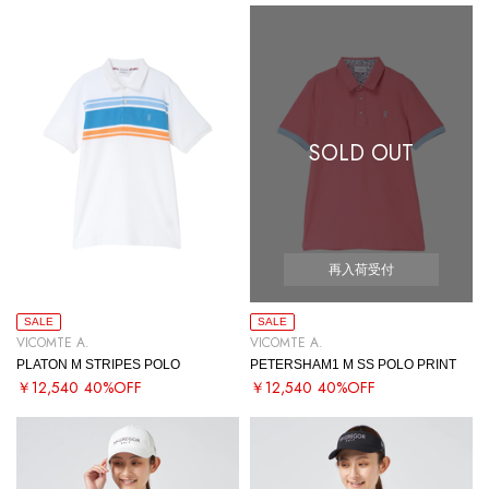
SOLD OUT
再入荷受付
SALE
SALE
VICOMTE A.
VICOMTE A.
PLATON M STRIPES POLO
PETERSHAM1 M SS POLO PRINT
￥12,540
40%OFF
￥12,540
40%OFF