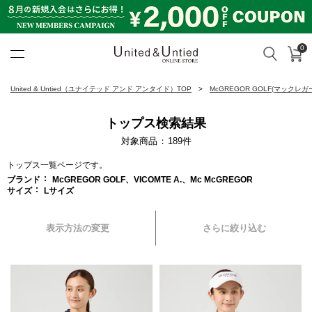
0
カ
検索
United & Untied ONLINE ST
United & Untied（ユナイテッド アンド アンタイド）TOP
McGREGOR GOLF(マックレガ
トップス検索結果
対象商品
189
件
トップス一覧ページです。
ブランド
McGREGOR GOLF、VICOMTE A.、Mc McGREGOR
サイズ
Lサイズ
表示方法の変更
さらに絞り込む