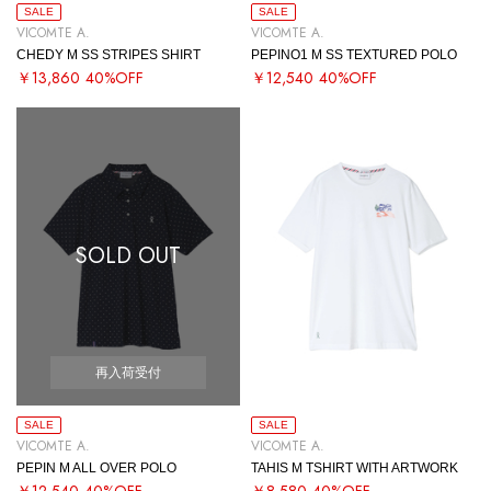
SALE
SALE
VICOMTE A.
VICOMTE A.
CHEDY M SS STRIPES SHIRT
PEPINO1 M SS TEXTURED POLO
￥13,860
40%OFF
￥12,540
40%OFF
SOLD OUT
再入荷受付
SALE
SALE
VICOMTE A.
VICOMTE A.
PEPIN M ALL OVER POLO
TAHIS M TSHIRT WITH ARTWORK
￥12,540
40%OFF
￥8,580
40%OFF