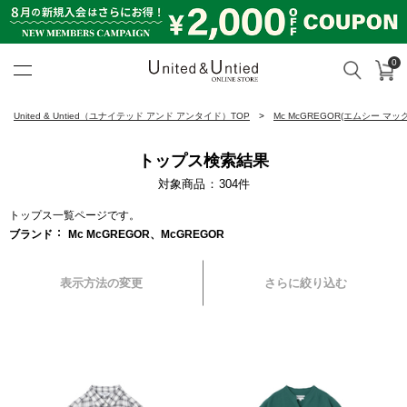
0
カ
検索
United & Untied ONLINE ST
United & Untied（ユナイテッド アンド アンタイド）TOP
Mc McGREGOR(エムシー マ
トップス検索結果
対象商品
304
件
トップス一覧ページです。
ブランド
Mc McGREGOR、McGREGOR
表示方法の変更
さらに絞り込む