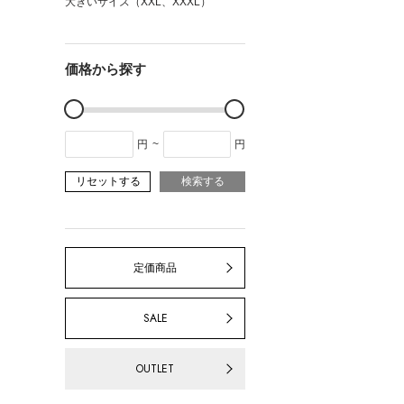
大きいサイズ（XXL、XXXL）
価格から探す
円
~
円
リセットする
検索する
定価商品
SALE
OUTLET