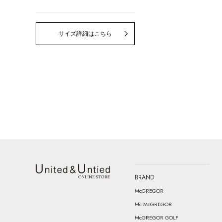
サイズ詳細はこちら
BRAND
United & Untied ONLINE STORE
McGREGOR
Mc McGREGOR
McGREGOR GOLF