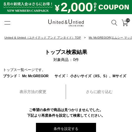
14
カ
検索
United & Untied ONLINE ST
United & Untied（ユナイテッド アンド アンタイド）TOP
Mc McGREGOR(エムシー マ
トップス検索結果
対象商品
0
件
トップス一覧ページです。
ブランド
Mc McGREGOR
サイズ
小さいサイズ（XS、S）、Mサイズ
表示方法の変更
さらに絞り込む
ご希望の条件で商品は見つかりませんでした。
下記より再度条件を設定して検索してください。
条件を設定する