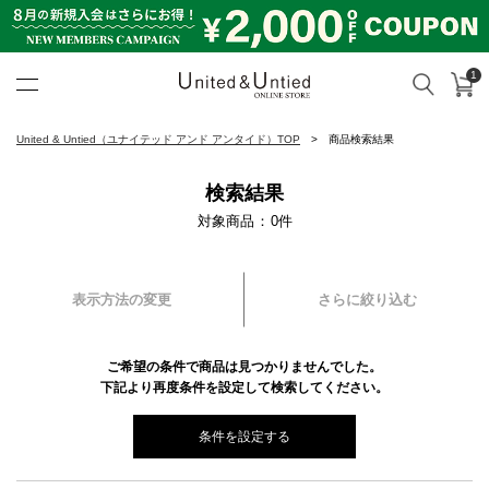
1
カ
検索
United & Untied ONLINE ST
United & Untied（ユナイテッド アンド アンタイド）TOP
商品検索結果
検索結果
対象商品
0
件
表示方法の変更
さらに絞り込む
ご希望の条件で商品は見つかりませんでした。
下記より再度条件を設定して検索してください。
条件を設定する