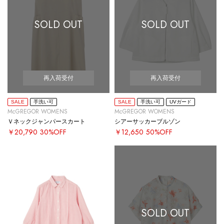
SOLD OUT
SOLD OUT
再入荷受付
再入荷受付
SALE
手洗い可
SALE
手洗い可
UVガード
McGREGOR WOMENS
McGREGOR WOMENS
Ｖネックジャンパースカート
シアーサッカーブルゾン
￥20,790
30%OFF
￥12,650
50%OFF
SOLD OUT