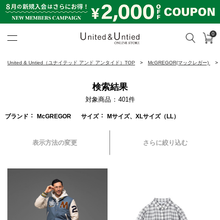
0
カ
検索
United & Untied ONLINE ST
United & Untied（ユナイテッド アンド アンタイド）TOP
McGREGOR(マックレガー)
検索結果
対象商品
401
件
ブランド
McGREGOR
サイズ
Mサイズ、XLサイズ（LL）
表示方法の変更
さらに絞り込む