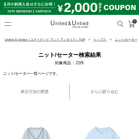
0
カ
検索
United & Untied ONLINE ST
United & Untied（ユナイテッド アンド アンタイド）TOP
トップス
ニット/セーター
ニット/セーター検索結果
対象商品
22
件
ニット/セーター一覧ページです。
表示方法の変更
さらに絞り込む