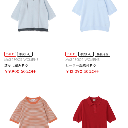
SALE
手洗い可
SALE
手洗い可
接触冷感
McGREGOR WOMENS
McGREGOR WOMENS
透かし編みＰＯ
セーラー風襟付ＰＯ
￥9,900
50%OFF
￥13,090
30%OFF