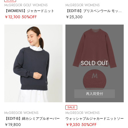
McGREGOR GOLF WOMENS
McGREGOR WOMENS
【WOMENS】ジャカードニット
【EDIT-B】ブリスベンウール モックネック
￥12,100
50%OFF
￥25,300
SOLD OUT
再入荷受付
SALE
McGREGOR WOMENS
McGREGOR WOMENS
【EDIT-B】綿カシミアプルオーバー
ウォッシャブルジャカードニットソー
￥19,800
￥9,350
50%OFF