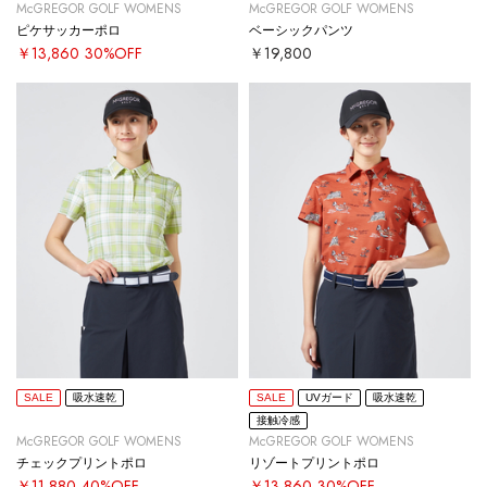
McGREGOR GOLF WOMENS
McGREGOR GOLF WOMENS
ピケサッカーポロ
ベーシックパンツ
￥13,860
30%OFF
￥19,800
SALE
吸水速乾
SALE
UVガード
吸水速乾
接触冷感
McGREGOR GOLF WOMENS
McGREGOR GOLF WOMENS
チェックプリントポロ
リゾートプリントポロ
￥11,880
40%OFF
￥13,860
30%OFF