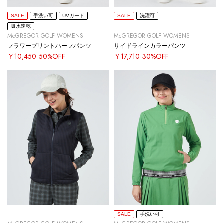
SALE
手洗い可
UVガード
SALE
洗濯可
吸水速乾
McGREGOR GOLF WOMENS
McGREGOR GOLF WOMENS
フラワープリントハーフパンツ
サイドラインカラーパンツ
￥10,450
50%OFF
￥17,710
30%OFF
SALE
手洗い可