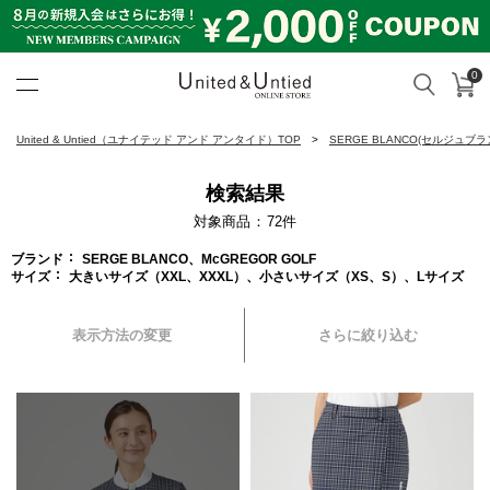
0
カ
検索
United & Untied ONLINE ST
United & Untied（ユナイテッド アンド アンタイド）TOP
SERGE BLANCO(セルジュブラ
検索結果
対象商品
72
件
ブランド
SERGE BLANCO、McGREGOR GOLF
サイズ
大きいサイズ（XXL、XXXL）、小さいサイズ（XS、S）、Lサイズ
表示方法の変更
さらに絞り込む