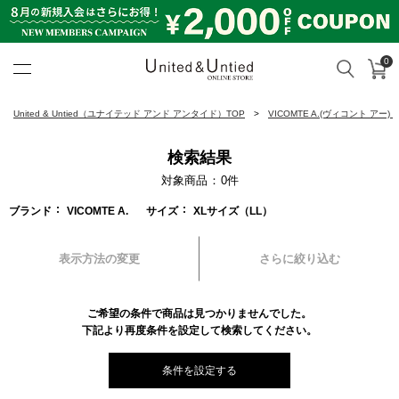
0
カ
検索
United & Untied ONLINE ST
United & Untied（ユナイテッド アンド アンタイド）TOP
VICOMTE A.(ヴィコント アー)
検索結果
対象商品
0
件
ブランド
VICOMTE A.
サイズ
XLサイズ（LL）
表示方法の変更
さらに絞り込む
ご希望の条件で商品は見つかりませんでした。
下記より再度条件を設定して検索してください。
条件を設定する