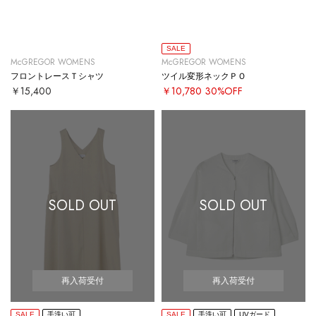
SALE
McGREGOR WOMENS
McGREGOR WOMENS
フロントレースＴシャツ
ツイル変形ネックＰＯ
￥15,400
￥10,780
30%OFF
SOLD OUT
SOLD OUT
再入荷受付
再入荷受付
SALE
手洗い可
SALE
手洗い可
UVガード