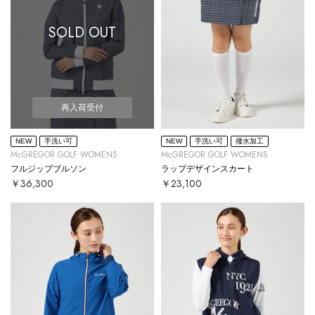
SOLD OUT
再入荷受付
NEW
手洗い可
NEW
手洗い可
撥水加工
McGREGOR GOLF WOMENS
McGREGOR GOLF WOMENS
フルジップブルソン
ラップデザインスカート
￥36,300
￥23,100