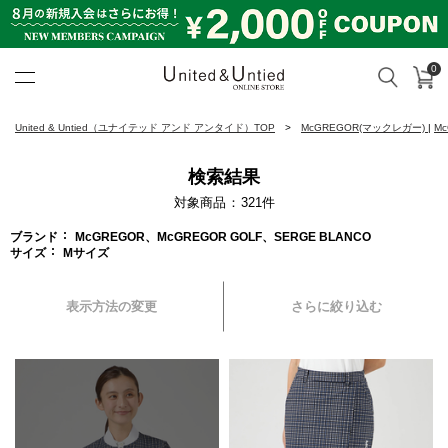
0
カ
検索
United & Untied ONLINE ST
United & Untied（ユナイテッド アンド アンタイド）TOP
McGREGOR(マックレガー)
|
M
検索結果
対象商品
321
件
ブランド
McGREGOR、McGREGOR GOLF、SERGE BLANCO
サイズ
Mサイズ
表示方法の変更
さらに絞り込む