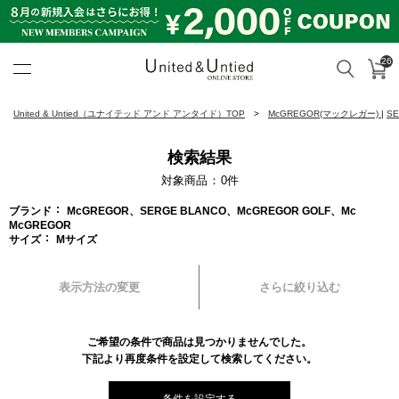
26
カ
検索
United & Untied ONLINE ST
United & Untied（ユナイテッド アンド アンタイド）TOP
McGREGOR(マックレガー)
|
S
検索結果
対象商品
0
件
ブランド
McGREGOR、SERGE BLANCO、McGREGOR GOLF、Mc
McGREGOR
サイズ
Mサイズ
表示方法の変更
さらに絞り込む
ご希望の条件で商品は見つかりませんでした。
下記より再度条件を設定して検索してください。
条件を設定する