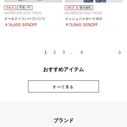
SALE
手洗い可
SALE
吸水速乾
McGREGOR GOLF MENS
McGREGOR GOLF MENS
クールドッツハーフパンツ
メッシュジャカードポロ
￥14,630
30%OFF
￥13,860
30%OFF
1
2
3
6
次
…
おすすめアイテム
すべて見る
ブランド