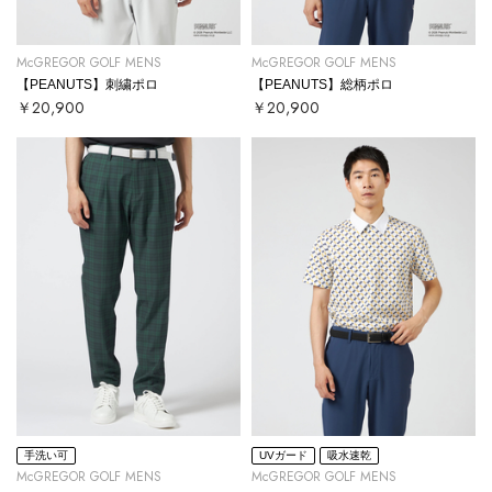
McGREGOR GOLF MENS
McGREGOR GOLF MENS
【PEANUTS】刺繍ポロ
【PEANUTS】総柄ポロ
￥20,900
￥20,900
手洗い可
UVガード
吸水速乾
McGREGOR GOLF MENS
McGREGOR GOLF MENS