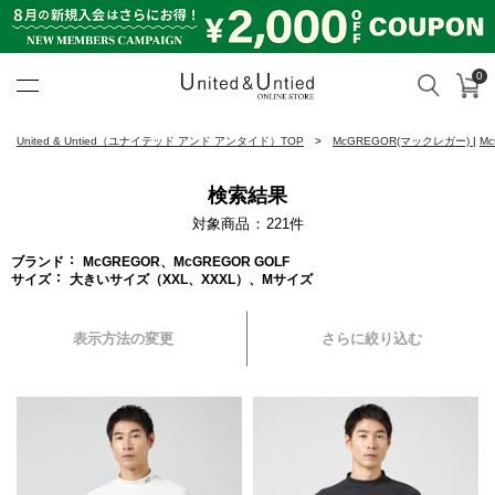
0
カ
検索
United & Untied ONLINE ST
United & Untied（ユナイテッド アンド アンタイド）TOP
McGREGOR(マックレガー)
|
M
検索結果
対象商品
221
件
ブランド
McGREGOR、McGREGOR GOLF
サイズ
大きいサイズ（XXL、XXXL）、Mサイズ
表示方法の変更
さらに絞り込む