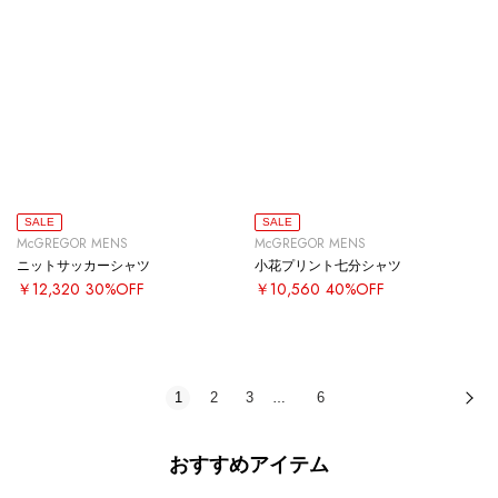
SALE
SALE
McGREGOR MENS
McGREGOR MENS
ニットサッカーシャツ
小花プリント七分シャツ
￥12,320
30%OFF
￥10,560
40%OFF
1
2
3
6
次
…
おすすめアイテム