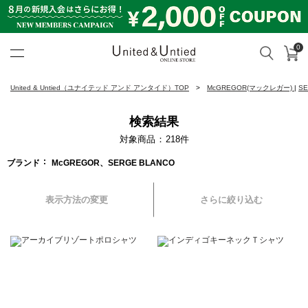
0
カ
検索
United & Untied ONLINE ST
United & Untied（ユナイテッド アンド アンタイド）TOP
McGREGOR(マックレガー)
|
S
検索結果
対象商品
218
件
ブランド
McGREGOR、SERGE BLANCO
表示方法の変更
さらに絞り込む