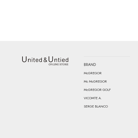
BRAND
United & Untied ONLINE STORE
McGREGOR
Mc McGREGOR
McGREGOR GOLF
VICOMTE A.
SERGE BLANCO