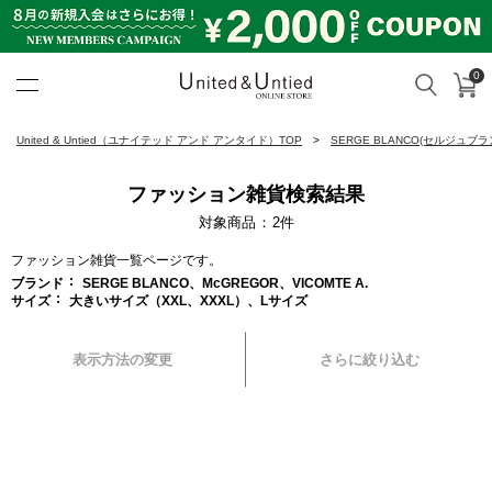
0
カ
検索
United & Untied ONLINE ST
United & Untied（ユナイテッド アンド アンタイド）TOP
SERGE BLANCO(セルジュブラ
ファッション雑貨検索結果
対象商品
2
件
ファッション雑貨一覧ページです。
ブランド
SERGE BLANCO、McGREGOR、VICOMTE A.
サイズ
大きいサイズ（XXL、XXXL）、Lサイズ
表示方法の変更
さらに絞り込む