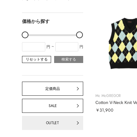
価格から探す
円
~
円
リセットする
検索する
定価商品
Mc McGREGOR
Cotton V-Neck Knit V
SALE
￥31,900
OUTLET