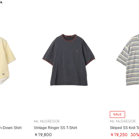
ム
SALE
Mc McGREGOR
Mc McGREGOR
n-Down Shirt
Vintage Ringer SS T-Shirt
Striped SS Knit T
￥19,800
￥19,250
30%