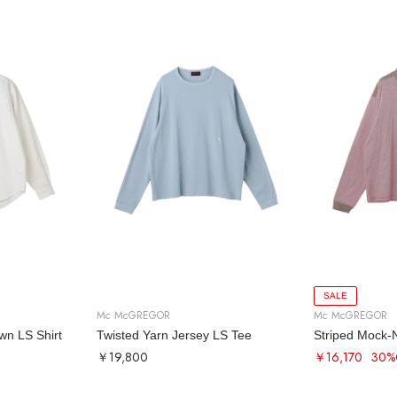
SALE
Mc McGREGOR
Mc McGREGOR
wn LS Shirt
Twisted Yarn Jersey LS Tee
Striped Mock-
￥19,800
￥16,170
30%