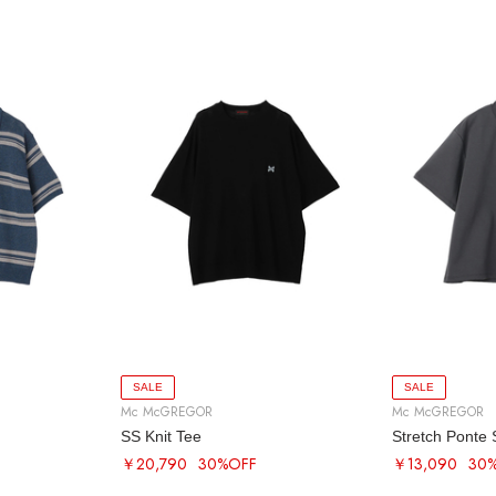
SALE
SALE
Mc McGREGOR
Mc McGREGOR
SS Knit Tee
Stretch Ponte 
￥20,790
30%OFF
￥13,090
30