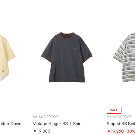
SALE
Mc McGREGOR
Mc McGREGOR
Oxford Layered SS Button-Down Shirt
Vintage Ringer SS T-Shirt
Striped SS Kni
￥19,800
￥19,250
30%