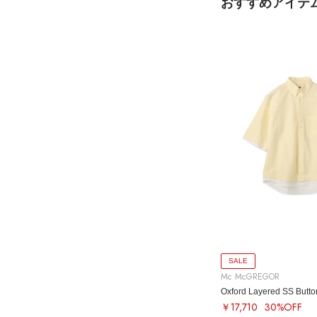
おすすめアイテ
SALE
Mc McGREGOR
Oxford Layered SS Butto
￥17,710
30%OFF