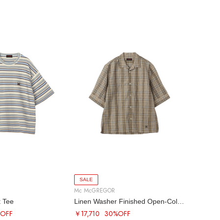
SALE
Mc McGREGOR
t Tee
Linen Washer Finished Open-Collar SS Shirt
OFF
￥17,710
30%OFF