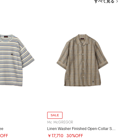
すべて見る
SALE
Mc McGREGOR
ee
Linen Washer Finished Open-Collar SS Shirt
OFF
￥17,710
30%OFF