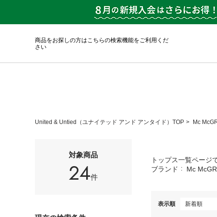
商品をお探しの方はこちらの検索機能をご利用くだ
さい
United & Untied（ユナイテッド アンド アンタイド）TOP
Mc Mc
対象商品
トップス一覧ページ
24
ブランド
Mc McG
件
表示順