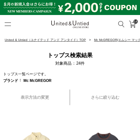
14
カ
検索
United & Untied ONLINE ST
United & Untied（ユナイテッド アンド アンタイド）TOP
Mc McGREGOR(エムシー マ
トップス検索結果
対象商品
24
件
トップス一覧ページです。
ブランド
Mc McGREGOR
表示方法の変更
さらに絞り込む