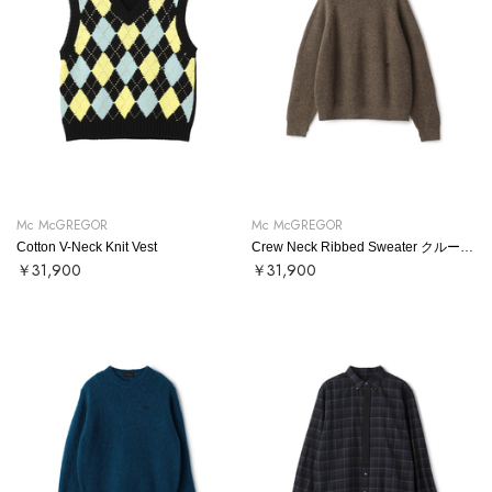
Mc McGREGOR
Mc McGREGOR
Cotton V-Neck Knit Vest
Crew Neck Ribbed Sweater クルーネックリブニット
￥31,900
￥31,900