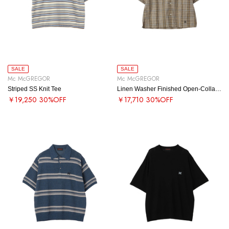
SALE
SALE
Mc McGREGOR
Mc McGREGOR
Striped SS Knit Tee
Linen Washer Finished Open-Collar SS Shirt
￥19,250
30%OFF
￥17,710
30%OFF