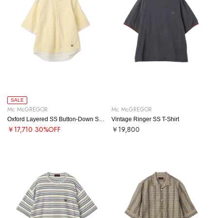
SALE
Mc McGREGOR
Mc McGREGOR
Oxford Layered SS Button-Down Shirt
Vintage Ringer SS T-Shirt
￥17,710
30%OFF
￥19,800