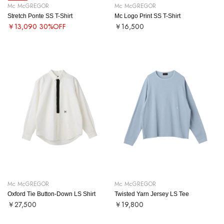
Mc McGREGOR
Mc McGREGOR
Stretch Ponte SS T-Shirt
Mc Logo Print SS T-Shirt
￥13,090
30%OFF
￥16,500
Mc McGREGOR
Mc McGREGOR
Oxford Tie Button-Down LS Shirt
Twisted Yarn Jersey LS Tee
￥27,500
￥19,800