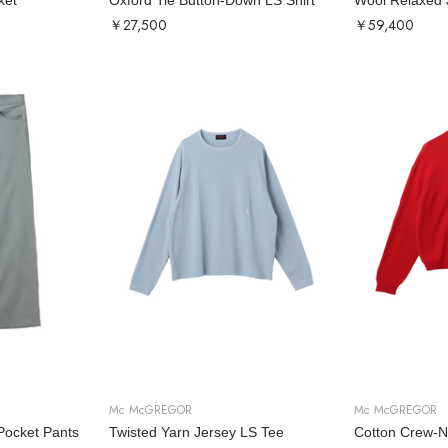
ket
Oxford Tie Button-Down LS Shirt
Wool Relaxed 
￥27,500
￥59,400
Mc McGREGOR
Mc McGREGOR
-Pocket Pants
Twisted Yarn Jersey LS Tee
Cotton Crew-N