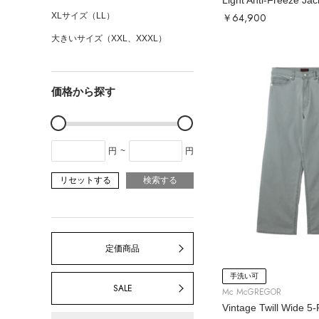
Light Anti-Freeze Jac
￥64,900
XLサイズ（LL）
大きいサイズ（XXL、XXXL）
価格から探す
円
~
円
リセットする
検索する
定価商品
手洗い可
SALE
Mc McGREGOR
Vintage Twill Wide 5