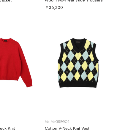
Jacket
Wool Two-Pleat Wide Trousers
￥36,300
Mc McGREGOR
eck Knit
Cotton V-Neck Knit Vest