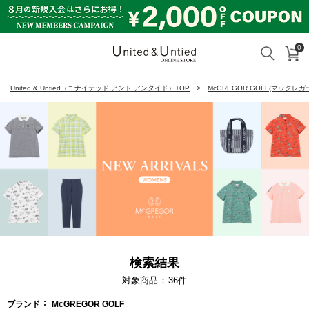
0
カ
検索
United & Untied ONLINE ST
United & Untied（ユナイテッド アンド アンタイド）TOP
McGREGOR GOLF(マックレガ
検索結果
対象商品
36
件
ブランド
McGREGOR GOLF