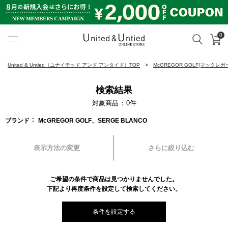
0
カ
検索
United & Untied ONLINE ST
United & Untied（ユナイテッド アンド アンタイド）TOP
McGREGOR GOLF(マックレガ
検索結果
対象商品
0
件
ブランド
McGREGOR GOLF、SERGE BLANCO
表示方法の変更
さらに絞り込む
ご希望の条件で商品は見つかりませんでした。
下記より再度条件を設定して検索してください。
条件を設定する