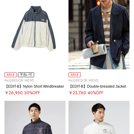
SALE
手洗い可
SALE
McGREGOR MENS
McGREGOR MENS
【EDIT-B】Nylon Short Windbreaker
【EDIT-B】Double-breasted Jacket
￥26,950
30%OFF
￥23,760
40%OFF