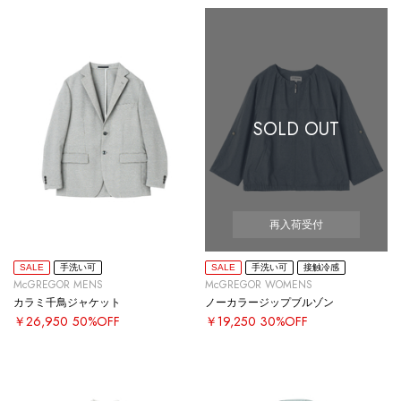
SOLD OUT
再入荷受付
SALE
手洗い可
SALE
手洗い可
接触冷感
McGREGOR MENS
McGREGOR WOMENS
カラミ千鳥ジャケット
ノーカラージップブルゾン
￥26,950
50%OFF
￥19,250
30%OFF