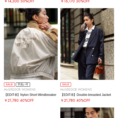
￥14,300
50%OFF
￥16,170
30%OFF
SALE
手洗い可
SALE
McGREGOR WOMENS
McGREGOR WOMENS
【EDIT-B】Nylon Short Windbreaker
【EDIT-B】Double-breasted Jacket
￥21,780
40%OFF
￥21,780
40%OFF