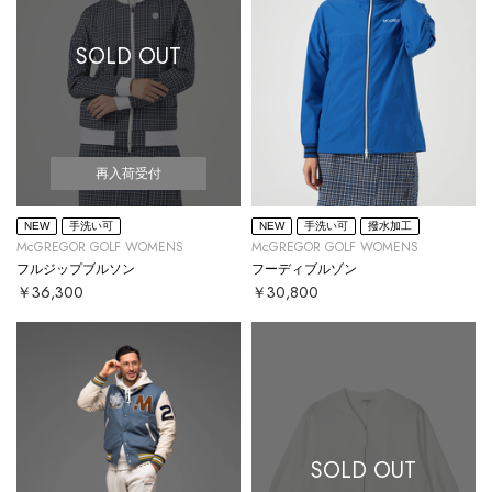
SOLD OUT
再入荷受付
NEW
手洗い可
NEW
手洗い可
撥水加工
McGREGOR GOLF WOMENS
McGREGOR GOLF WOMENS
フルジップブルソン
フーディブルゾン
￥36,300
￥30,800
SOLD OUT