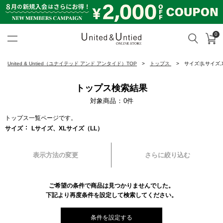
0
カ
検索
United & Untied ONLINE ST
United & Untied（ユナイテッド アンド アンタイド）TOP
トップス
サイズ:[Lサイズ,
トップス検索結果
対象商品
0
件
トップス一覧ページです。
サイズ
Lサイズ、XLサイズ（LL）
表示方法の変更
さらに絞り込む
ご希望の条件で商品は見つかりませんでした。
下記より再度条件を設定して検索してください。
条件を設定する