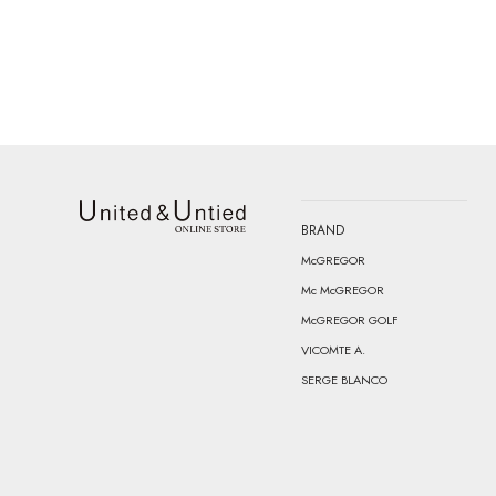
BRAND
United & Untied ONLINE STORE
McGREGOR
Mc McGREGOR
McGREGOR GOLF
VICOMTE A.
SERGE BLANCO