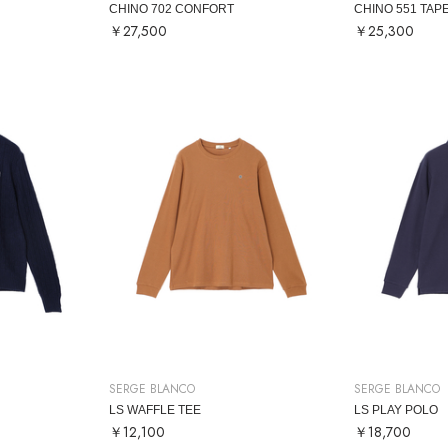
CHINO 702 CONFORT
CHINO 551 TAP
￥27,500
￥25,300
SERGE BLANCO
SERGE BLANCO
LS WAFFLE TEE
LS PLAY POLO
￥12,100
￥18,700