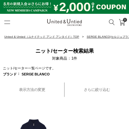
0
カ
検索
United & Untied ONLINE ST
United & Untied（ユナイテッド アンド アンタイド）TOP
SERGE BLANCO(セルジュブラ
ニット/セーター検索結果
対象商品
1
件
ニット/セーター一覧ページです。
ブランド
SERGE BLANCO
表示方法の変更
さらに絞り込む