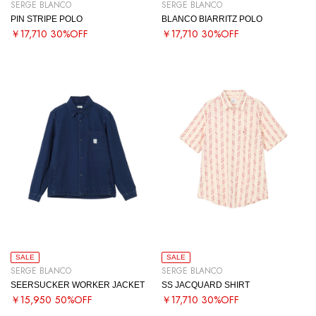
SERGE BLANCO
SERGE BLANCO
PIN STRIPE POLO
BLANCO BIARRITZ POLO
￥17,710
30%OFF
￥17,710
30%OFF
SALE
SALE
SERGE BLANCO
SERGE BLANCO
SEERSUCKER WORKER JACKET
SS JACQUARD SHIRT
￥15,950
50%OFF
￥17,710
30%OFF