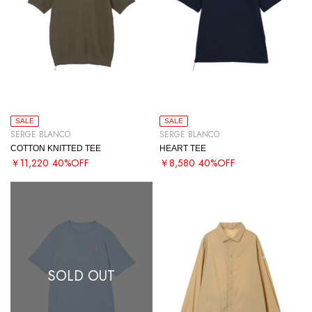
SALE
SALE
SERGE BLANCO
SERGE BLANCO
COTTON KNITTED TEE
HEART TEE
￥11,220
40%OFF
￥8,580
40%OFF
SOLD OUT