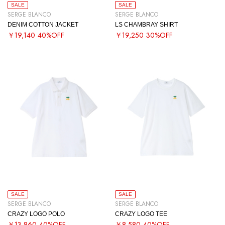
SALE
SALE
SERGE BLANCO
SERGE BLANCO
DENIM COTTON JACKET
LS CHAMBRAY SHIRT
￥19,140
40%OFF
￥19,250
30%OFF
SALE
SALE
SERGE BLANCO
SERGE BLANCO
CRAZY LOGO POLO
CRAZY LOGO TEE
￥13,860
40%OFF
￥8,580
40%OFF