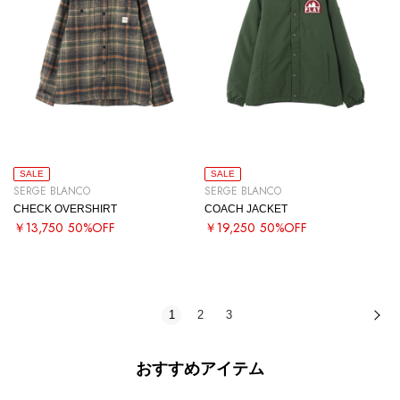
SALE
SALE
SERGE BLANCO
SERGE BLANCO
CHECK OVERSHIRT
COACH JACKET
￥13,750
50%OFF
￥19,250
50%OFF
1
2
3
次
おすすめアイテム