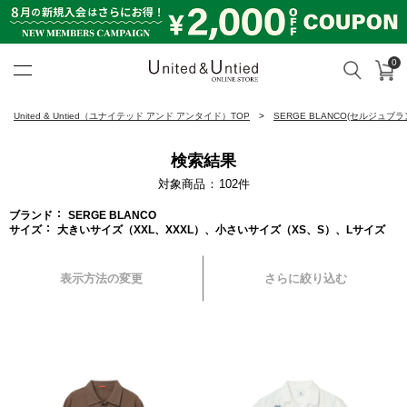
0
カ
検索
United & Untied ONLINE ST
United & Untied（ユナイテッド アンド アンタイド）TOP
SERGE BLANCO(セルジュブラ
検索結果
対象商品
102
件
ブランド
SERGE BLANCO
サイズ
大きいサイズ（XXL、XXXL）、小さいサイズ（XS、S）、Lサイズ
表示方法の変更
さらに絞り込む