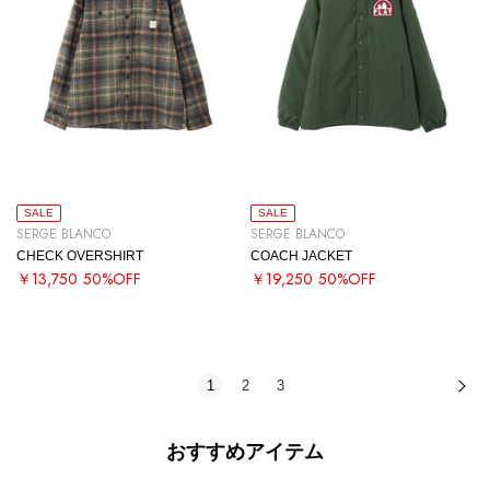
SALE
SALE
SERGE BLANCO
SERGE BLANCO
CHECK OVERSHIRT
COACH JACKET
￥13,750
50%OFF
￥19,250
50%OFF
1
2
3
次
おすすめアイテム