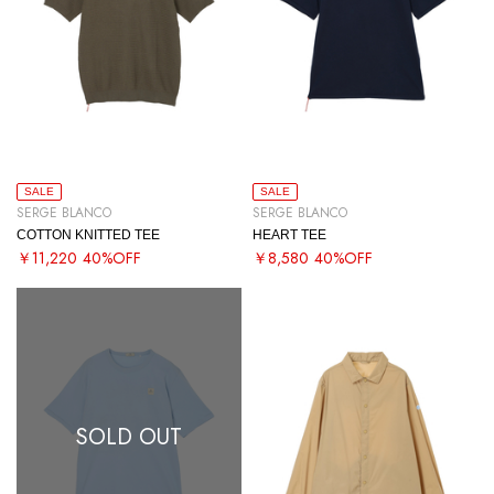
SALE
SALE
SERGE BLANCO
SERGE BLANCO
COTTON KNITTED TEE
HEART TEE
￥11,220
40%OFF
￥8,580
40%OFF
SOLD OUT