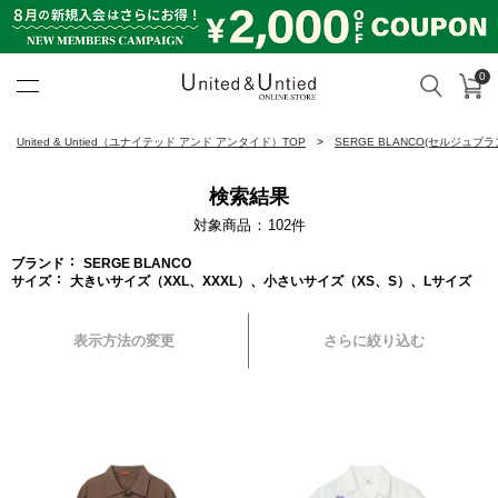
0
カ
検索
United & Untied ONLINE ST
United & Untied（ユナイテッド アンド アンタイド）TOP
SERGE BLANCO(セルジュブラ
検索結果
対象商品
102
件
ブランド
SERGE BLANCO
サイズ
大きいサイズ（XXL、XXXL）、小さいサイズ（XS、S）、Lサイズ
表示方法の変更
さらに絞り込む