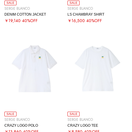
SALE
SALE
SERGE BLANCO
SERGE BLANCO
DENIM COTTON JACKET
LS CHAMBRAY SHIRT
￥19,140
40%OFF
￥16,500
40%OFF
SALE
SALE
SERGE BLANCO
SERGE BLANCO
CRAZY LOGO POLO
CRAZY LOGO TEE
￥13,860
40%OFF
￥8,580
40%OFF