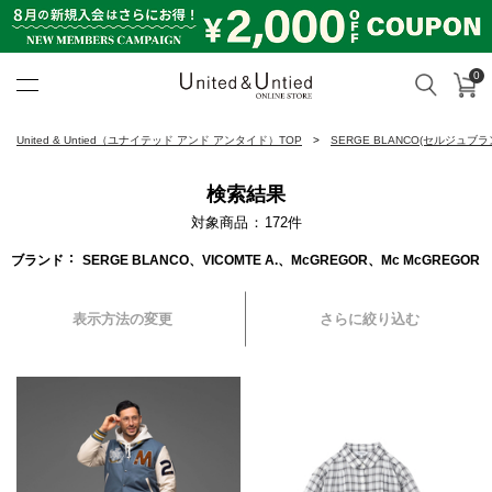
0
カ
検索
United & Untied ONLINE ST
United & Untied（ユナイテッド アンド アンタイド）TOP
SERGE BLANCO(セルジュブラ
検索結果
対象商品
172
件
ブランド
SERGE BLANCO、VICOMTE A.、McGREGOR、Mc McGREGOR
表示方法の変更
さらに絞り込む