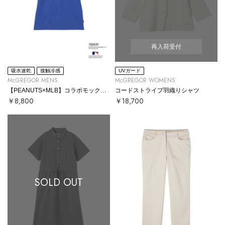
再入荷受付
吸水速乾
接触冷感
UVガード
McGREGOR MENS
McGREGOR WOMENS
【PEANUTS×MLB】コラボモックネックTシャツ
コードストライプ羽織りシャツ
￥8,800
￥18,700
SOLD OUT