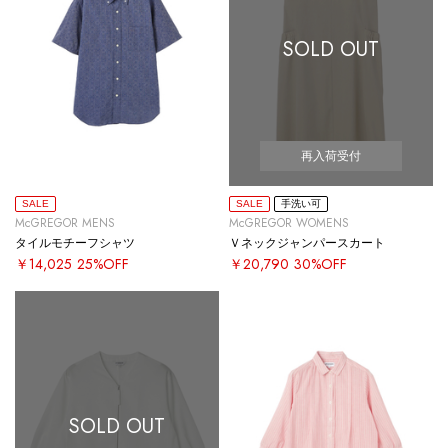
SOLD OUT
再入荷受付
SALE
SALE
手洗い可
McGREGOR MENS
McGREGOR WOMENS
タイルモチーフシャツ
Ｖネックジャンパースカート
￥14,025
25%OFF
￥20,790
30%OFF
SOLD OUT