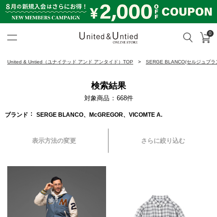
0
カ
検索
United & Untied ONLINE ST
United & Untied（ユナイテッド アンド アンタイド）TOP
SERGE BLANCO(セルジュブラ
検索結果
対象商品
668
件
ブランド
SERGE BLANCO、McGREGOR、VICOMTE A.
表示方法の変更
さらに絞り込む