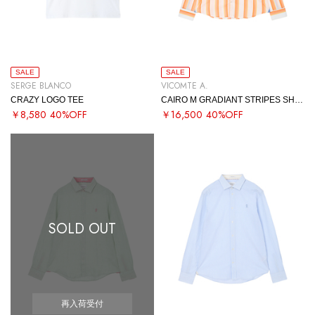
SALE
SALE
SERGE BLANCO
VICOMTE A.
CRAZY LOGO TEE
CAIRO M GRADIANT STRIPES SHIRT
￥8,580
40%OFF
￥16,500
40%OFF
SOLD OUT
再入荷受付