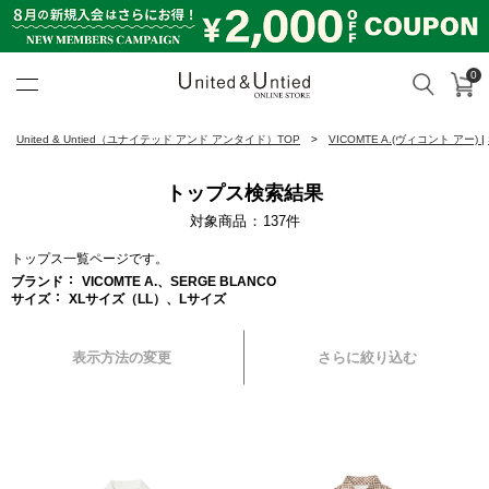
0
カ
検索
United & Untied ONLINE ST
United & Untied（ユナイテッド アンド アンタイド）TOP
VICOMTE A.(ヴィコント アー)
|
トップス検索結果
対象商品
137
件
トップス一覧ページです。
ブランド
VICOMTE A.、SERGE BLANCO
サイズ
XLサイズ（LL）、Lサイズ
表示方法の変更
さらに絞り込む