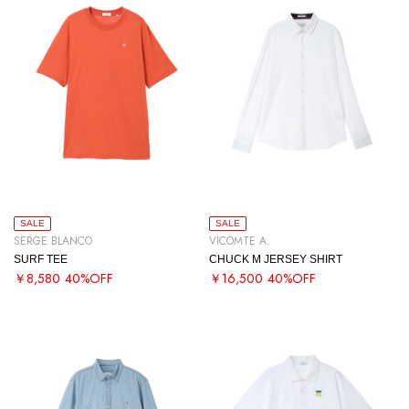
SALE
SALE
SERGE BLANCO
VICOMTE A.
SURF TEE
CHUCK M JERSEY SHIRT
￥8,580
40%OFF
￥16,500
40%OFF