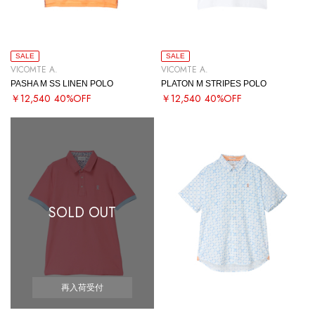
SALE
SALE
VICOMTE A.
VICOMTE A.
PASHA M SS LINEN POLO
PLATON M STRIPES POLO
￥12,540
40%OFF
￥12,540
40%OFF
SOLD OUT
再入荷受付