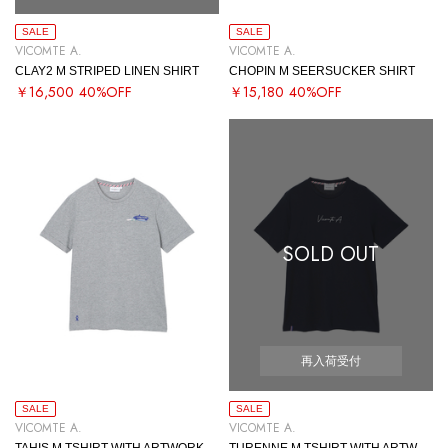
SALE
SALE
VICOMTE A.
VICOMTE A.
CLAY2 M STRIPED LINEN SHIRT
CHOPIN M SEERSUCKER SHIRT
￥16,500
40%OFF
￥15,180
40%OFF
SOLD OUT
再入荷受付
SALE
SALE
VICOMTE A.
VICOMTE A.
TAHIS M TSHIRT WITH ARTWORK
TURENNE M TSHIRT WITH ARTWORK