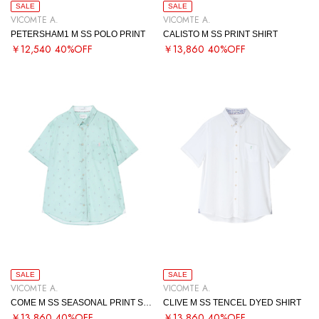
SALE
SALE
VICOMTE A.
VICOMTE A.
PETERSHAM1 M SS POLO PRINT
CALISTO M SS PRINT SHIRT
￥12,540
40%OFF
￥13,860
40%OFF
SALE
SALE
VICOMTE A.
VICOMTE A.
COME M SS SEASONAL PRINT SHIRT
CLIVE M SS TENCEL DYED SHIRT
￥13,860
40%OFF
￥13,860
40%OFF