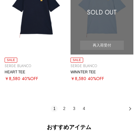
SOLD OUT
再入荷受付
SALE
SALE
SERGE BLANCO
SERGE BLANCO
HEART TEE
WINNTER TEE
￥8,580
40%OFF
￥8,580
40%OFF
1
2
3
4
次
おすすめアイテム