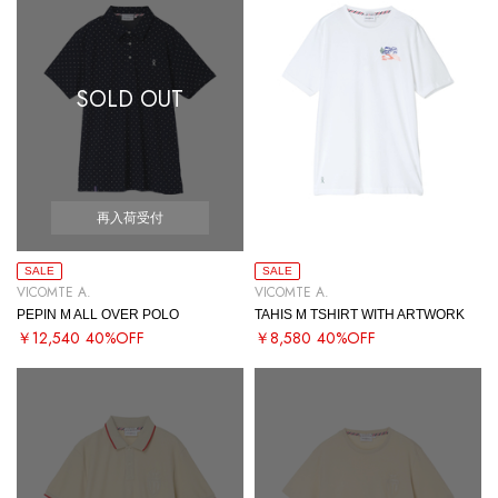
SOLD OUT
再入荷受付
SALE
SALE
VICOMTE A.
VICOMTE A.
PEPIN M ALL OVER POLO
TAHIS M TSHIRT WITH ARTWORK
￥12,540
40%OFF
￥8,580
40%OFF