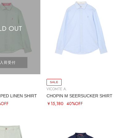
LD OUT
入荷受付
SALE
VICOMTE A.
IPED LINEN SHIRT
CHOPIN M SEERSUCKER SHIRT
%OFF
￥15,180
40%OFF