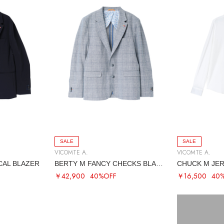
SALE
SALE
VICOMTE A.
VICOMTE A.
CAL BLAZER
BERTY M FANCY CHECKS BLAZER
CHUCK M JER
￥42,900
40%OFF
￥16,500
40