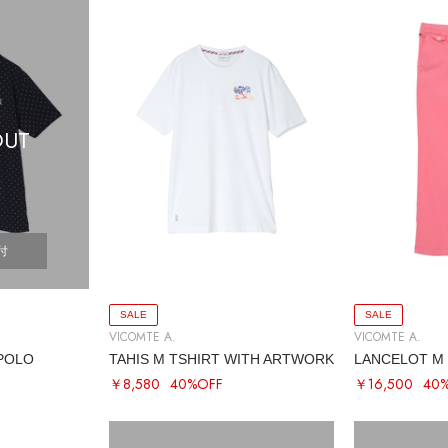
OUT
付
SALE
SALE
VICOMTE A.
VICOMTE A.
 POLO
TAHIS M TSHIRT WITH ARTWORK
￥8,580
40%OFF
￥16,500
40