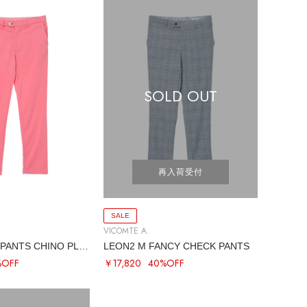
SOLD OUT
再入荷受付
SALE
VICOMTE A.
LANCELOT M PANTS CHINO PLAIN
LEON2 M FANCY CHECK PANTS
%OFF
￥17,820
40%OFF