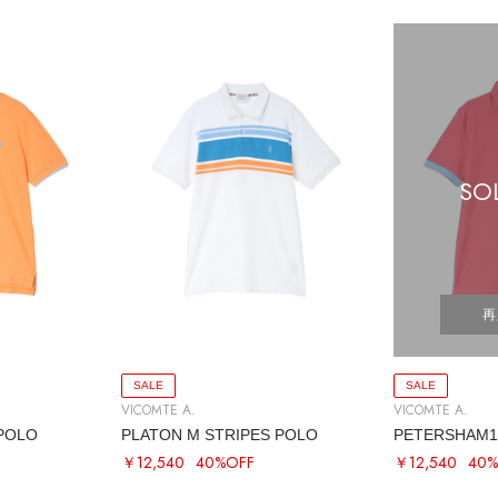
SO
再
SALE
SALE
VICOMTE A.
VICOMTE A.
 POLO
PLATON M STRIPES POLO
PETERSHAM1 
￥12,540
40%OFF
￥12,540
40%