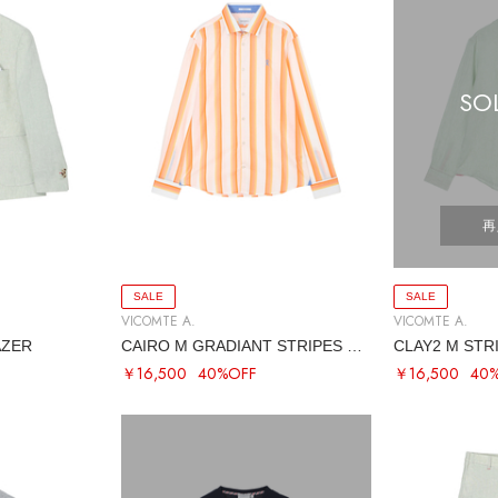
SO
再
SALE
SALE
VICOMTE A.
VICOMTE A.
AZER
CAIRO M GRADIANT STRIPES SHIRT
CLAY2 M STR
￥16,500
40%OFF
￥16,500
40