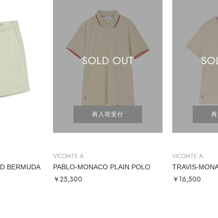
SOLD OUT
SO
再入荷受付
再
VICOMTE A.
VICOMTE A.
ED BERMUDA
PABLO-MONACO PLAIN POLO
TRAVIS-MON
￥25,300
￥16,500