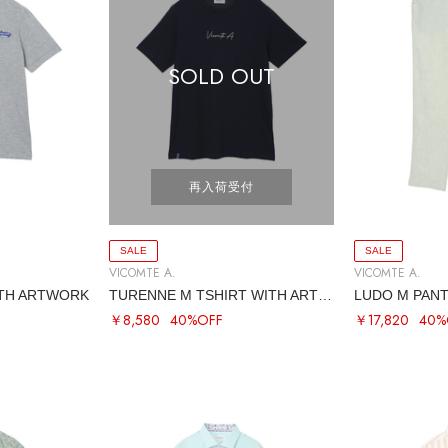
SOLD OUT
再入荷受付
SALE
SALE
VICOMTE A.
VICOMTE A.
ITH ARTWORK
TURENNE M TSHIRT WITH ARTWORK
LUDO M PANT
￥8,580
40%OFF
￥17,820
40%