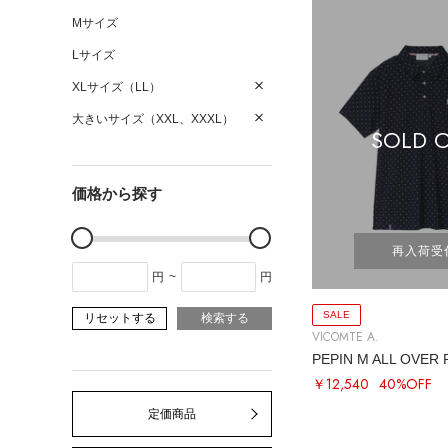
Mサイズ
Lサイズ
XLサイズ（LL）
大きいサイズ（XXL、XXXL）
SOLD 
価格から探す
再入荷受
円
~
円
SALE
リセットする
検索する
VICOMTE A.
PEPIN M ALL OVER
￥12,540
40%OFF
定価商品