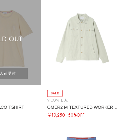
LD OUT
入荷受付
SALE
VICOMTE A.
ACO TSHIRT
OMER2 M TEXTURED WORKER JACKET
￥19,250
50%OFF