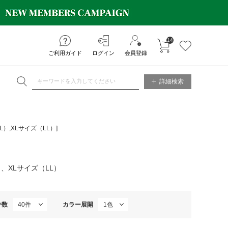
14
カートに入れる
お気に入り
ご利用ガイド
ログイン
会員登録
NE STORE
詳細検索
）,XLサイズ（LL）]
、XLサイズ（LL）
件数
カラー展開