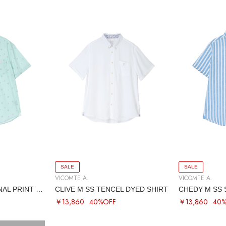
SALE
SALE
VICOMTE A.
VICOMTE A.
COME M SS SEASONAL PRINT SHIRT
CLIVE M SS TENCEL DYED SHIRT
CHEDY M SS 
￥13,860
40%OFF
￥13,860
40