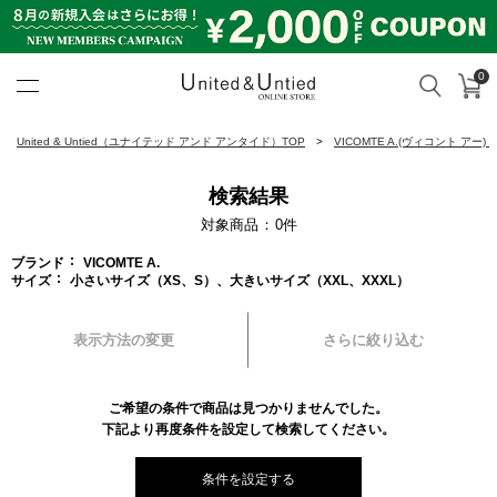
0
カ
検索
United & Untied ONLINE ST
United & Untied（ユナイテッド アンド アンタイド）TOP
VICOMTE A.(ヴィコント アー)
検索結果
対象商品
0
件
ブランド
VICOMTE A.
サイズ
小さいサイズ（XS、S）、大きいサイズ（XXL、XXXL）
表示方法の変更
さらに絞り込む
ご希望の条件で商品は見つかりませんでした。
下記より再度条件を設定して検索してください。
条件を設定する