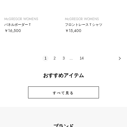
McGREGOR WOMENS
McGREGOR WOMENS
パネルボーダーＴ
フロントレースＴシャツ
￥16,500
￥15,400
1
2
3
14
次
…
おすすめアイテム
すべて見る
ブランド