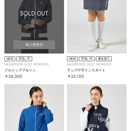
SOLD OUT
再入荷受付
NEW
手洗い可
NEW
手洗い可
撥水加工
McGREGOR GOLF WOMENS
McGREGOR GOLF WOMENS
フルジップブルソン
ラップデザインスカート
￥36,300
￥23,100