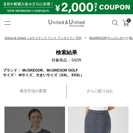
0
カ
検索
United & Untied ONLINE ST
United & Untied（ユナイテッド アンド アンタイド）TOP
McGREGOR(マックレガー)
|
M
検索結果
対象商品
542
件
ブランド
McGREGOR、McGREGOR GOLF
サイズ
Mサイズ、大きいサイズ（XXL、XXXL）
表示方法の変更
さらに絞り込む