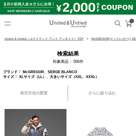
0
カ
検索
United & Untied ONLINE ST
United & Untied（ユナイテッド アンド アンタイド）TOP
McGREGOR(マックレガー)
|
S
検索結果
対象商品
306
件
ブランド
McGREGOR、SERGE BLANCO
サイズ
XLサイズ（LL）、大きいサイズ（XXL、XXXL）
表示方法の変更
さらに絞り込む