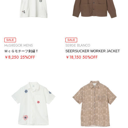
SALE
SALE
McGREGOR MENS
SERGE BLANCO
ＭｃＧモチーフ刺繍Ｔ
SEERSUCKER WORKER JACKET
￥8,250
25%OFF
￥18,150
50%OFF