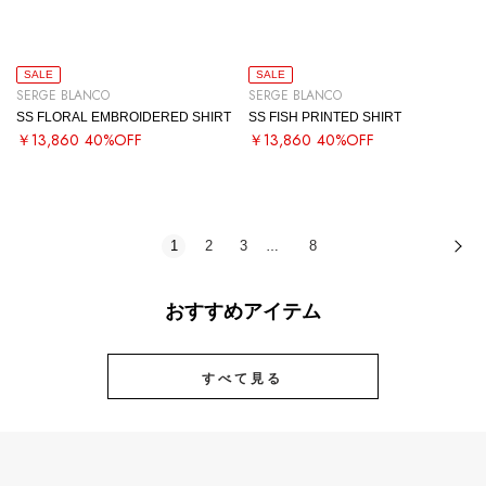
SALE
SALE
SERGE BLANCO
SERGE BLANCO
SS FLORAL EMBROIDERED SHIRT
SS FISH PRINTED SHIRT
￥13,860
40%OFF
￥13,860
40%OFF
1
2
3
8
次
…
おすすめアイテム
すべて見る