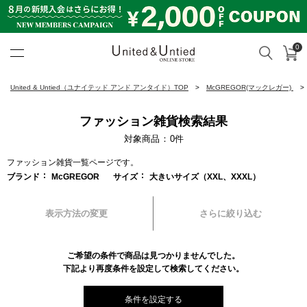
0
カ
検索
United & Untied ONLINE ST
United & Untied（ユナイテッド アンド アンタイド）TOP
McGREGOR(マックレガー)
ファッション雑貨検索結果
対象商品
0
件
ファッション雑貨一覧ページです。
ブランド
McGREGOR
サイズ
大きいサイズ（XXL、XXXL）
表示方法の変更
さらに絞り込む
ご希望の条件で商品は見つかりませんでした。
下記より再度条件を設定して検索してください。
条件を設定する