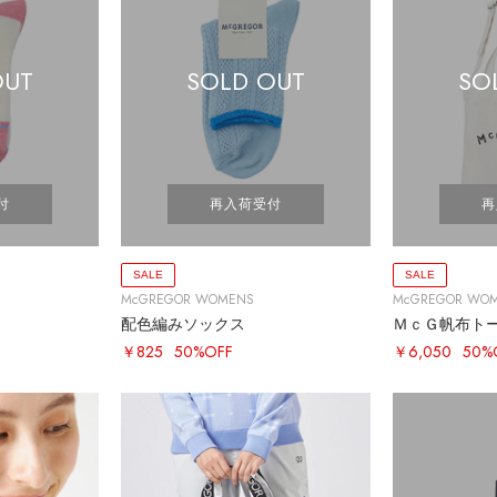
OUT
SOLD OUT
SO
付
再入荷受付
再
SALE
SALE
McGREGOR WOMENS
McGREGOR WO
配色編みソックス
ＭｃＧ帆布ト
￥825
50%OFF
￥6,050
50%