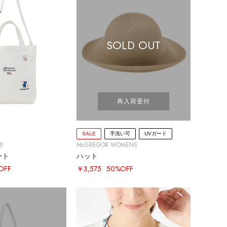
SOLD OUT
再入荷受付
SALE
手洗い可
UVガード
S
McGREGOR WOMENS
ート
ハット
OFF
￥3,575
50%OFF