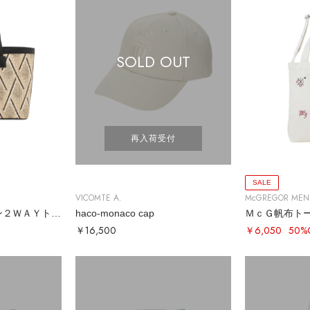
SOLD OUT
再入荷受付
SALE
VICOMTE A.
McGREGOR MEN
ダイヤモンドパターン２ＷＡＹトート
haco-monaco cap
ＭｃＧ帆布ト
￥16,500
￥6,050
50%