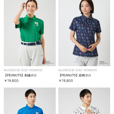
McGREGOR GOLF WOMENS
McGREGOR GOLF WOMENS
【PEANUTS】刺繍ポロ
【PEANUTS】総柄ポロ
￥19,800
￥19,800