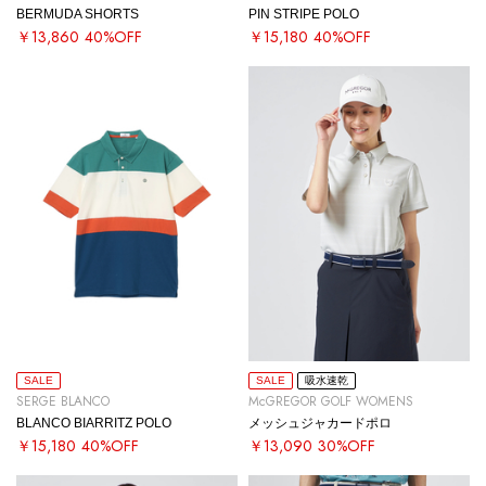
BERMUDA SHORTS
PIN STRIPE POLO
￥13,860
40%OFF
￥15,180
40%OFF
SALE
SALE
吸水速乾
SERGE BLANCO
McGREGOR GOLF WOMENS
BLANCO BIARRITZ POLO
メッシュジャカードポロ
￥15,180
40%OFF
￥13,090
30%OFF