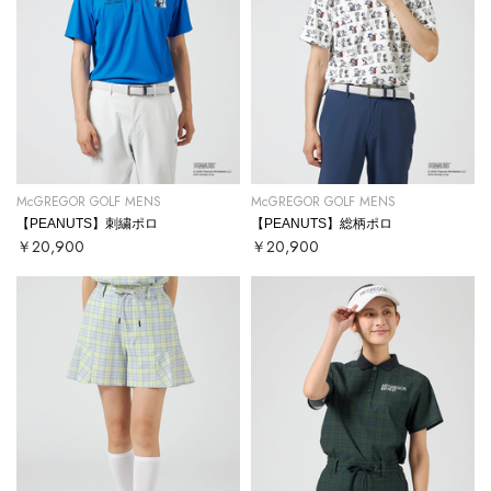
McGREGOR GOLF MENS
McGREGOR GOLF MENS
【PEANUTS】刺繍ポロ
【PEANUTS】総柄ポロ
￥20,900
￥20,900