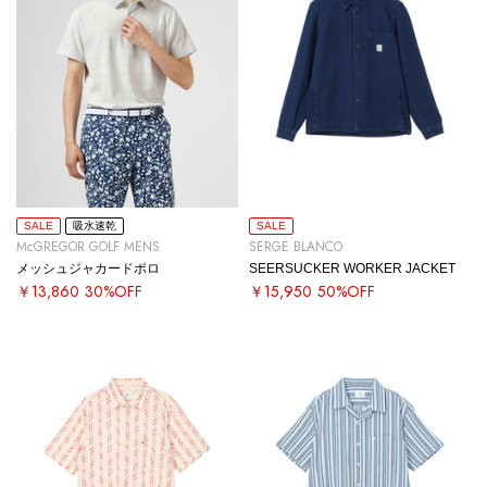
SALE
吸水速乾
SALE
McGREGOR GOLF MENS
SERGE BLANCO
メッシュジャカードポロ
SEERSUCKER WORKER JACKET
￥13,860
30%OFF
￥15,950
50%OFF