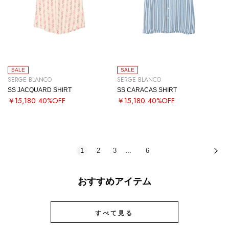
SALE
SALE
SERGE BLANCO
SERGE BLANCO
SS JACQUARD SHIRT
SS CARACAS SHIRT
￥15,180
40%OFF
￥15,180
40%OFF
1
2
3
6
次
…
おすすめアイテム
すべて見る