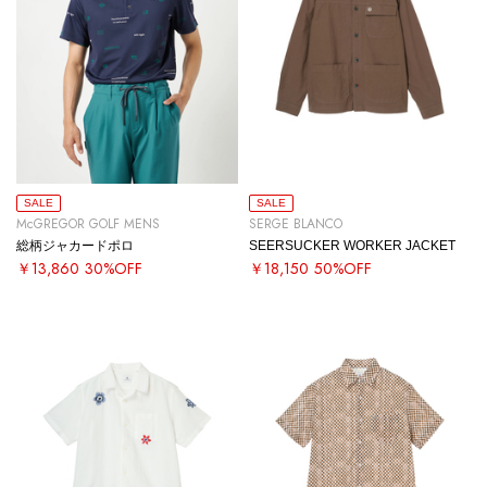
SALE
SALE
McGREGOR GOLF MENS
SERGE BLANCO
総柄ジャカードポロ
SEERSUCKER WORKER JACKET
￥13,860
30%OFF
￥18,150
50%OFF