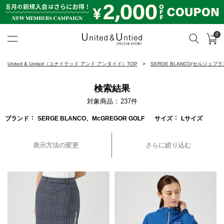
0
カ
検索
United & Untied ONLINE ST
United & Untied（ユナイテッド アンド アンタイド）TOP
SERGE BLANCO(セルジュブラ
検索結果
対象商品
237
件
ブランド
SERGE BLANCO、McGREGOR GOLF
サイズ
Lサイズ
表示方法の変更
さらに絞り込む