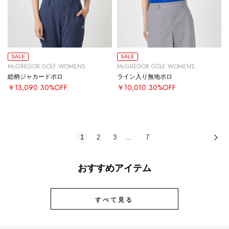
SALE
SALE
McGREGOR GOLF WOMENS
McGREGOR GOLF WOMENS
総柄ジャカードポロ
ライン入り無地ポロ
￥13,090
30%OFF
￥10,010
30%OFF
1
2
3
7
次
…
おすすめアイテム
すべて見る