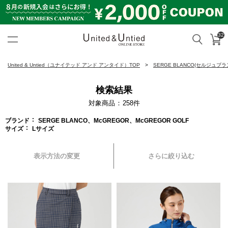
32
カ
検索
United & Untied ONLINE ST
United & Untied（ユナイテッド アンド アンタイド）TOP
SERGE BLANCO(セルジュブラ
検索結果
対象商品
258
件
ブランド
SERGE BLANCO、McGREGOR、McGREGOR GOLF
サイズ
Lサイズ
表示方法の変更
さらに絞り込む