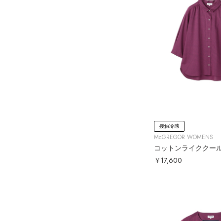
接触冷感
McGREGOR WOMENS
コットンライククー
￥17,600