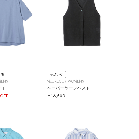
冷感
手洗い可
MENS
McGREGOR WOMENS
グＴ
ペーパーヤーンベスト
OFF
￥16,500