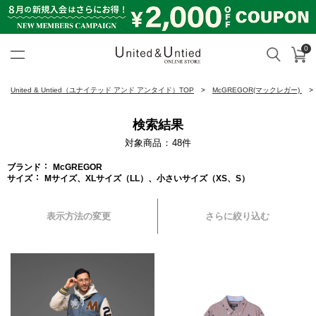
0
カ
検索
United & Untied ONLINE ST
United & Untied（ユナイテッド アンド アンタイド）TOP
McGREGOR(マックレガー)
検索結果
対象商品
48
件
ブランド
McGREGOR
サイズ
Mサイズ、XLサイズ（LL）、小さいサイズ（XS、S）
表示方法の変更
さらに絞り込む