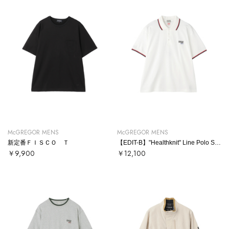
McGREGOR MENS
McGREGOR MENS
新定番ＦＩＳＣＯ Ｔ
【EDIT-B】"Healthknit" Line Polo Shirt
￥9,900
￥12,100