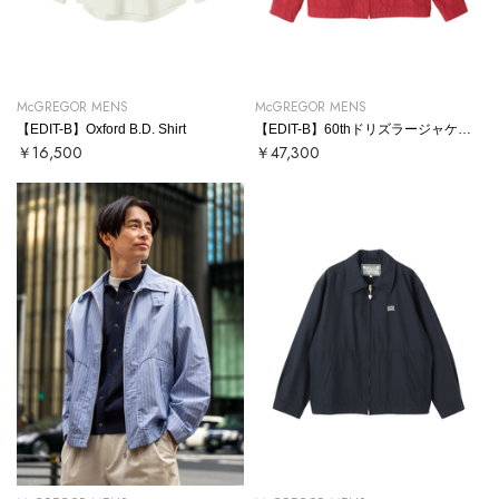
McGREGOR MENS
McGREGOR MENS
【EDIT-B】Oxford B.D. Shirt
【EDIT-B】60thドリズラージャケット
￥16,500
￥47,300