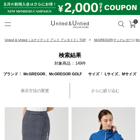
0
カ
検索
United & Untied ONLINE ST
United & Untied（ユナイテッド アンド アンタイド）TOP
McGREGOR(マックレガー)
|
M
検索結果
対象商品
149
件
ブランド
McGREGOR、McGREGOR GOLF
サイズ
Lサイズ、Mサイズ
表示方法の変更
さらに絞り込む