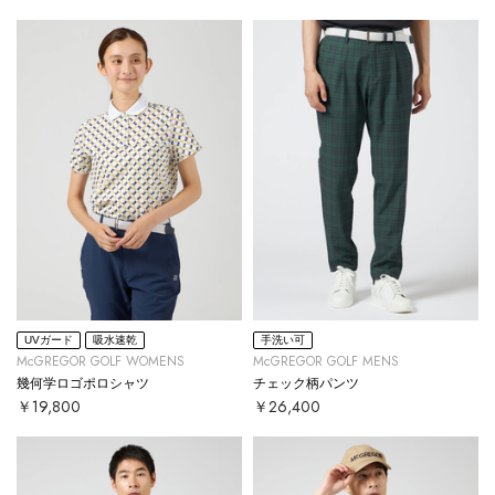
UVガード
吸水速乾
手洗い可
McGREGOR GOLF WOMENS
McGREGOR GOLF MENS
幾何学ロゴポロシャツ
チェック柄パンツ
￥19,800
￥26,400