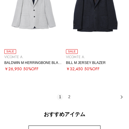
SALE
SALE
VICOMTE A.
VICOMTE A.
BALDWIN M HERRINGBONE BLAZER
BILL M JERSEY BLAZER
￥26,950
50%OFF
￥32,450
50%OFF
1
2
次
おすすめアイテム