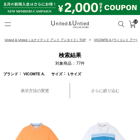
14
カ
検索
United & Untied ONLINE ST
United & Untied（ユナイテッド アンド アンタイド）TOP
VICOMTE A.(ヴィコント アー)
検索結果
対象商品
77
件
ブランド
VICOMTE A.
サイズ
Lサイズ
表示方法の変更
さらに絞り込む