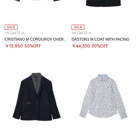
SALE
SALE
VICOMTE A.
VICOMTE A.
CRISTIANO M CORDUROY OVERSHIRT
GASTON1 M COAT WITH FACING
￥15,950
50%OFF
￥44,550
50%OFF