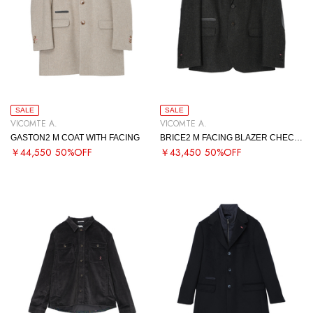
SALE
SALE
VICOMTE A.
VICOMTE A.
GASTON2 M COAT WITH FACING
BRICE2 M FACING BLAZER CHECKED
￥44,550
50%OFF
￥43,450
50%OFF