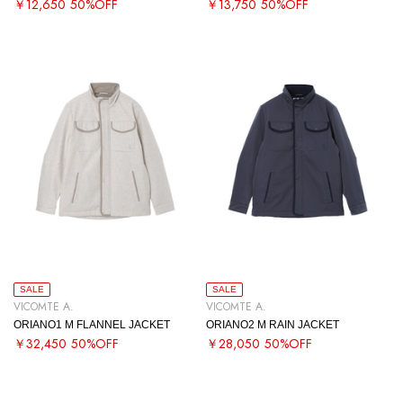
￥12,650
50%OFF
￥13,750
50%OFF
SALE
SALE
VICOMTE A.
VICOMTE A.
ORIANO1 M FLANNEL JACKET
ORIANO2 M RAIN JACKET
￥32,450
50%OFF
￥28,050
50%OFF