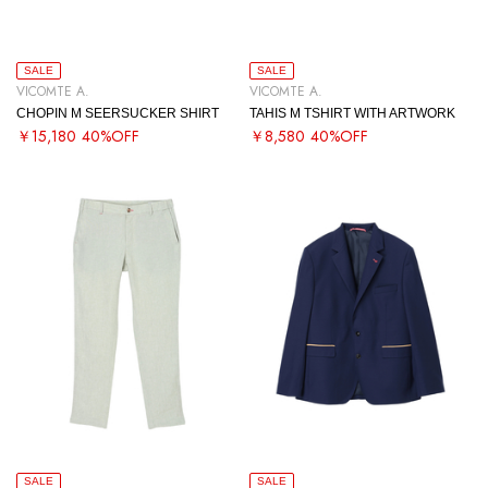
SALE
SALE
VICOMTE A.
VICOMTE A.
CHOPIN M SEERSUCKER SHIRT
TAHIS M TSHIRT WITH ARTWORK
￥15,180
40%OFF
￥8,580
40%OFF
SALE
SALE