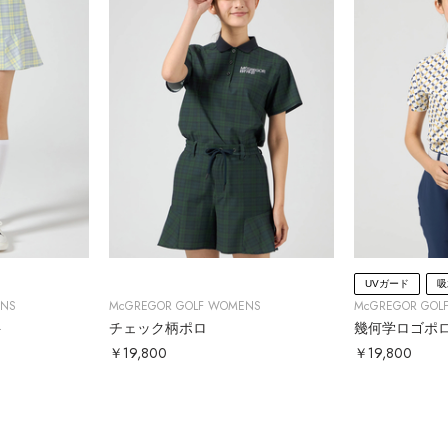
UVガード
吸
ENS
McGREGOR GOLF WOMENS
McGREGOR GOL
ト
チェック柄ポロ
幾何学ロゴポ
￥19,800
￥19,800