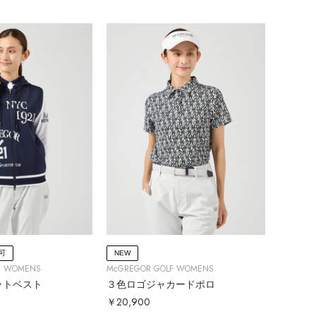
可
NEW
F WOMENS
McGREGOR GOLF WOMENS
ットベスト
３色ロゴジャカードポロ
￥20,900