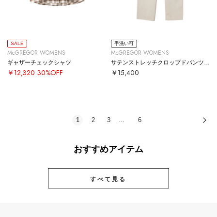
SALE
手洗い可
McGREGOR WOMENS
McGREGOR WOMENS
ギャザーチェックシャツ
サテンストレッチクロップドパンツ【#定番】
￥12,320
30%OFF
￥15,400
1
2
3
6
次
…
おすすめアイテム
すべて見る