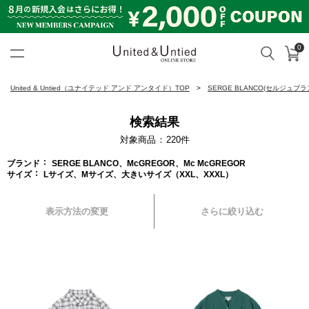
0
カ
検索
United & Untied ONLINE ST
United & Untied（ユナイテッド アンド アンタイド）TOP
SERGE BLANCO(セルジュブラ
検索結果
対象商品
220
件
ブランド
SERGE BLANCO、McGREGOR、Mc McGREGOR
サイズ
Lサイズ、Mサイズ、大きいサイズ（XXL、XXXL）
表示方法の変更
さらに絞り込む