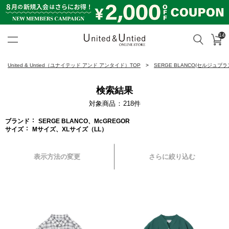
14
カ
検索
United & Untied ONLINE ST
United & Untied（ユナイテッド アンド アンタイド）TOP
SERGE BLANCO(セルジュブラ
検索結果
対象商品
218
件
ブランド
SERGE BLANCO、McGREGOR
サイズ
Mサイズ、XLサイズ（LL）
表示方法の変更
さらに絞り込む