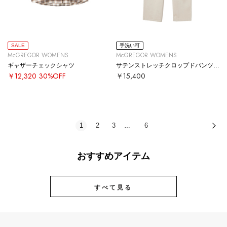
SALE
手洗い可
McGREGOR WOMENS
McGREGOR WOMENS
ギャザーチェックシャツ
サテンストレッチクロップドパンツ【#定番】
￥12,320
30%OFF
￥15,400
1
2
3
6
次
…
おすすめアイテム
すべて見る