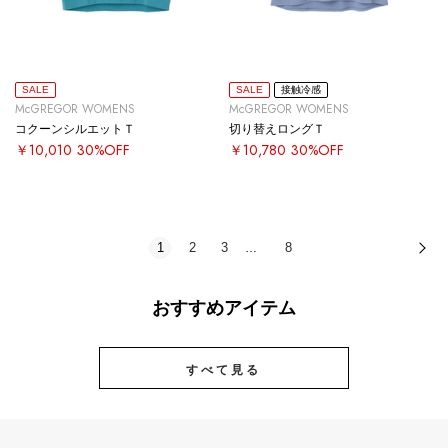
SALE
SALE
接触冷感
McGREGOR WOMENS
McGREGOR WOMENS
コクーンシルエットＴ
切り替えロングＴ
￥10,010
30%OFF
￥10,780
30%OFF
1
2
3
8
次
…
おすすめアイテム
すべて見る