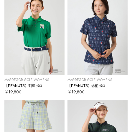
McGREGOR GOLF WOMENS
McGREGOR GOLF WOMENS
【PEANUTS】刺繍ポロ
【PEANUTS】総柄ポロ
￥19,800
￥19,800