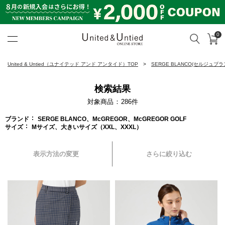
0
カ
検索
United & Untied ONLINE ST
United & Untied（ユナイテッド アンド アンタイド）TOP
SERGE BLANCO(セルジュブラ
検索結果
対象商品
286
件
ブランド
SERGE BLANCO、McGREGOR、McGREGOR GOLF
サイズ
Mサイズ、大きいサイズ（XXL、XXXL）
表示方法の変更
さらに絞り込む