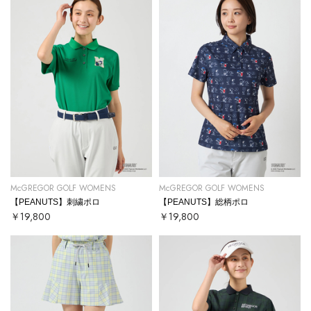
McGREGOR GOLF WOMENS
McGREGOR GOLF WOMENS
【PEANUTS】刺繍ポロ
【PEANUTS】総柄ポロ
￥19,800
￥19,800