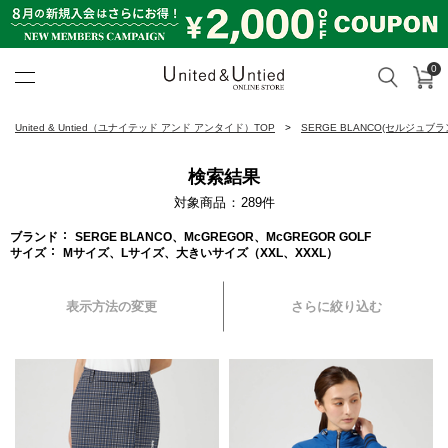
0
カ
検索
United & Untied ONLINE ST
United & Untied（ユナイテッド アンド アンタイド）TOP
SERGE BLANCO(セルジュブラ
検索結果
対象商品
289
件
ブランド
SERGE BLANCO、McGREGOR、McGREGOR GOLF
サイズ
Mサイズ、Lサイズ、大きいサイズ（XXL、XXXL）
表示方法の変更
さらに絞り込む