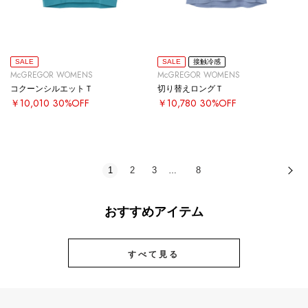
SALE
SALE
接触冷感
McGREGOR WOMENS
McGREGOR WOMENS
コクーンシルエットＴ
切り替えロングＴ
￥10,010
30%OFF
￥10,780
30%OFF
1
2
3
8
次
…
おすすめアイテム
すべて見る